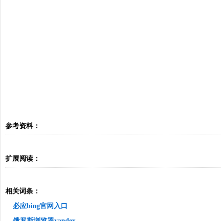
参考资料：
扩展阅读：
相关词条：
必应bing官网入口
俄罗斯浏览器yandex