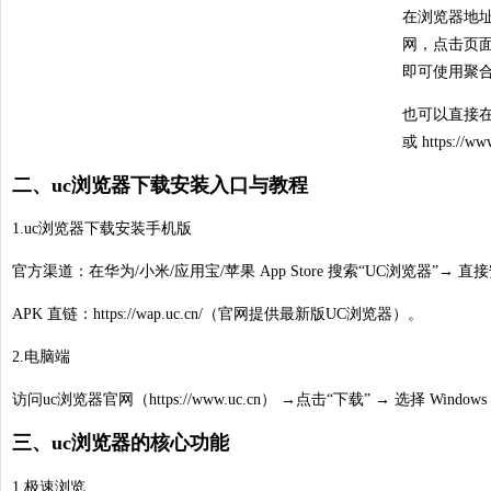
在浏览器地址栏输
网，点击页
即可使用聚
也可以直接在浏览
或 https:/
二、uc浏览器下载安装入口与教程
1.uc浏览器下载安装手机版
官方渠道：在华为/小米/应用宝/苹果 App Store 搜索“UC浏览器”→ 直
APK 直链：https://wap.uc.cn/（官网提供最新版UC浏览器）。
2.电脑端
访问uc浏览器官网（https://www.uc.cn） →点击“下载” → 选择 Windo
三、uc浏览器的核心功能
1.极速浏览